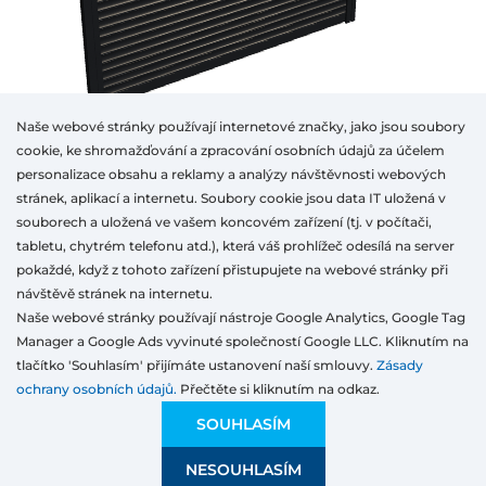
Naše webové stránky používají internetové značky, jako jsou soubory
cookie, ke shromažďování a zpracování osobních údajů za účelem
personalizace obsahu a reklamy a analýzy návštěvnosti webových
stránek, aplikací a internetu. Soubory cookie jsou data IT uložená v
souborech a uložená ve vašem koncovém zařízení (tj. v počítači,
Otwórz w AR
tabletu, chytrém telefonu atd.), která váš prohlížeč odesílá na server
pokaždé, když z tohoto zařízení přistupujete na webové stránky při
návštěvě stránek na internetu.
Naše webové stránky používají nástroje Google Analytics, Google Tag
Nástavbove
Adaptivní
Fasádní žaluzie
Manager a Google Ads vyvinuté společností Google LLC. Kliknutím na
Typ
Třída produktů
Barva
Sířka
Výška
tlačítko 'Souhlasím' přijímáte ustanovení naší smlouvy.
Zásady
ochrany osobních údajů.
Přečtěte si kliknutím na odkaz.
Předběžná cenová nabídka:
3 928,08
CZK
Představuje průměr pro váš trh a může se u jednotlivých
EKONOMICKA
3 928,08 CZK
SOUHLASÍM
distributorů lišit.
Skvělý poměr ceny a kvality
NESOUHLASÍM
ULOŽIT